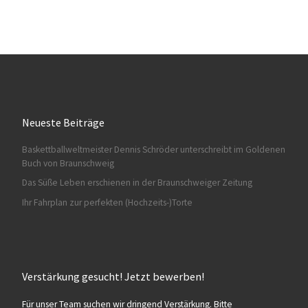
Neueste Beiträge
Baskettballweltmeister Dennis Schröder unterschreibt im Goldenen
Buch von Braunschweig
Das Süße Leben erschienen in der Braunschweiger Zeitung
Ihr Fahrplan zur perfekten (Hochzeits-)Torte
Verstärkung gesucht! Jetzt bewerben!
Für unser Team suchen wir dringend Verstärkung. Bitte