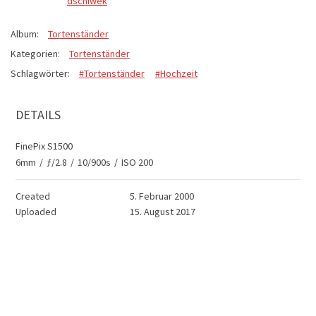
dschiwek
Album:
Tortenständer
Kategorien:
Tortenständer
Schlagwörter:
#Tortenständer
#Hochzeit
DETAILS
FinePix S1500
6mm
/
ƒ/2.8
/
10/900s
/
ISO 200
Created
5. Februar 2000
Uploaded
15. August 2017