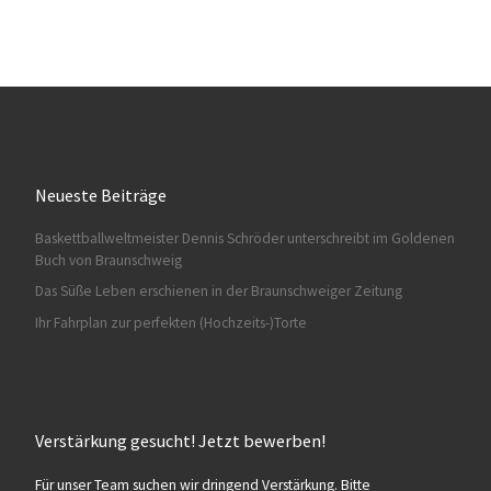
Neueste Beiträge
Baskettballweltmeister Dennis Schröder unterschreibt im Goldenen
Buch von Braunschweig
Das Süße Leben erschienen in der Braunschweiger Zeitung
Ihr Fahrplan zur perfekten (Hochzeits-)Torte
Verstärkung gesucht! Jetzt bewerben!
Für unser Team suchen wir dringend Verstärkung. Bitte