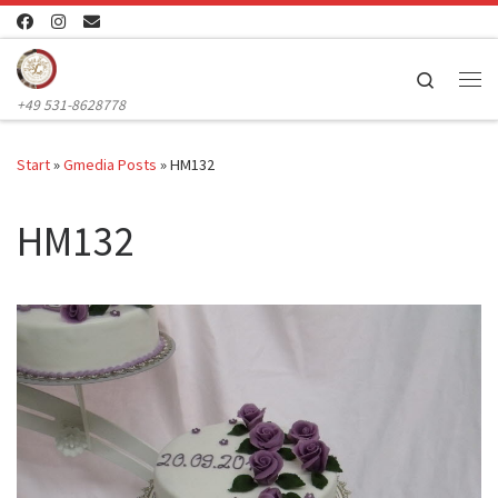
Zum Inhalt springen
Search
Me
+49 531-8628778
Start
»
Gmedia Posts
»
HM132
HM132