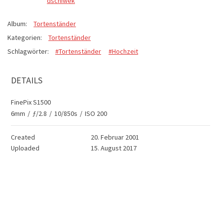
dschiwek
Album:
Tortenständer
Kategorien:
Tortenständer
Schlagwörter:
#Tortenständer
#Hochzeit
DETAILS
FinePix S1500
6mm
/
ƒ/2.8
/
10/850s
/
ISO 200
Created
20. Februar 2001
Uploaded
15. August 2017