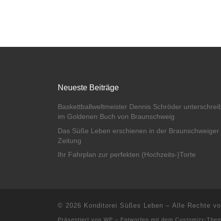
Neueste Beiträge
Baskettballweltmeister Dennis Schröder unterschrei
im Goldenen Buch von Braunschweig
Das Süße Leben erschienen in der Braunschweiger
Zeitung
Ihr Fahrplan zur perfekten (Hochzeits-)Torte
© 2026
Konditorei Süßes Leben
– Alle Rechte vo
Präsentiert von
WP
– Entworfen mit dem
Customizr-The