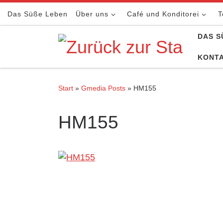
Zum Inhalt springen
Das Süße Leben
Über uns
Café und Konditorei
T
DAS S
KONT
Start
»
Gmedia Posts
»
HM155
HM155