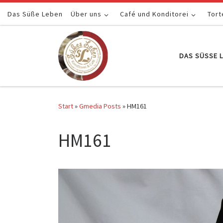
Das Süße Leben
Zum Inhalt springen
Über uns
Café und Konditorei
Tort
DAS SÜSSE L
Start
»
Gmedia Posts
»
HM161
HM161