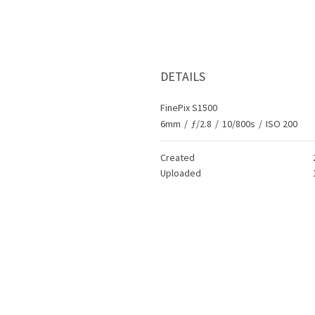
DETAILS
FinePix S1500
6mm
/
ƒ/2.8
/
10/800s
/
ISO 200
Created
Uploaded