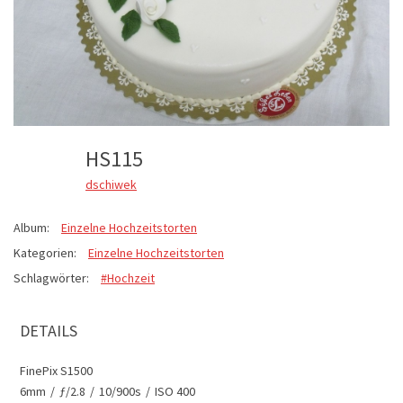
HS115
dschiwek
Album:
Einzelne Hochzeitstorten
Kategorien:
Einzelne Hochzeitstorten
Schlagwörter:
#Hochzeit
DETAILS
FinePix S1500
6mm
/
ƒ/2.8
/
10/900s
/
ISO 400