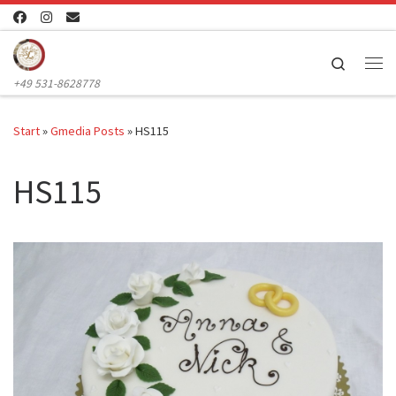
Zum Inhalt springen
Search
Me
+49 531-8628778
Start
»
Gmedia Posts
»
HS115
HS115