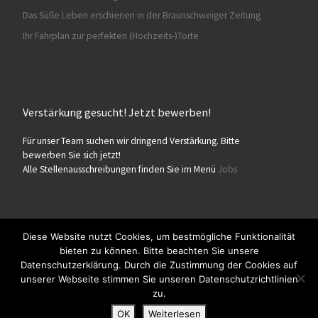
Das Süße Leben erschienen in der Braunschweiger Zeitung
Ihr Fahrplan zur perfekten (Hochzeits-)Torte
Verstärkung gesucht! Jetzt bewerben!
Für unser Team suchen wir dringend Verstärkung. Bitte
bewerben Sie sich jetzt!
Alle Stellenausschreibungen finden Sie im Menü
Jobs
Diese Website nutzt Cookies, um bestmögliche Funktionalität
bieten zu können. Bitte beachten Sie unsere
© 2026
Konditorei Süßes Leben
– Alle Rechte vorbehalten
Datenschutzerklärung. Durch die Zustimmung der Cookies auf
Präsentiert von
WP
– Entworfen mit dem
Customizr-Theme
unserer Webseite stimmen Sie unseren Datenschutzrichtlinien
zu.
OK
Weiterlesen