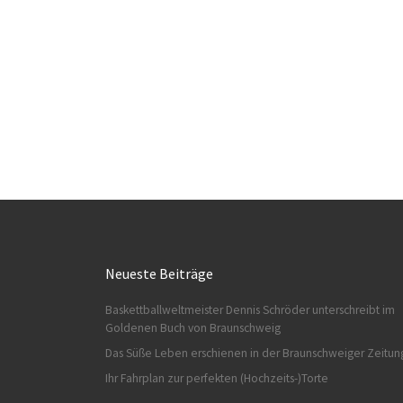
Neueste Beiträge
Baskettballweltmeister Dennis Schröder unterschreibt im
Goldenen Buch von Braunschweig
Das Süße Leben erschienen in der Braunschweiger Zeitun
Ihr Fahrplan zur perfekten (Hochzeits-)Torte