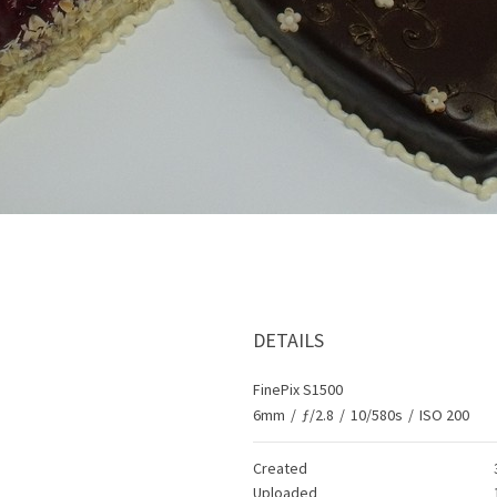
DETAILS
FinePix S1500
6mm
/
ƒ/2.8
/
10/580s
/
ISO 200
Created
Uploaded