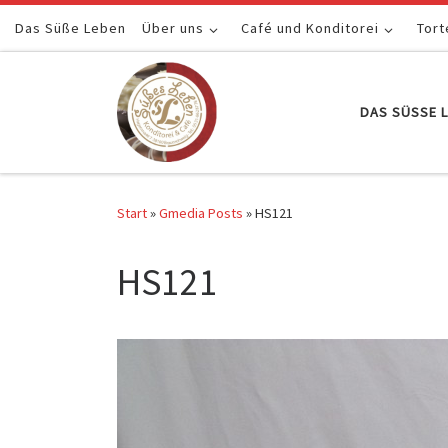
Das Süße Leben
Zum Inhalt springen
Über uns
Café und Konditorei
Tort
DAS SÜSSE L
Start
»
Gmedia Posts
»
HS121
HS121