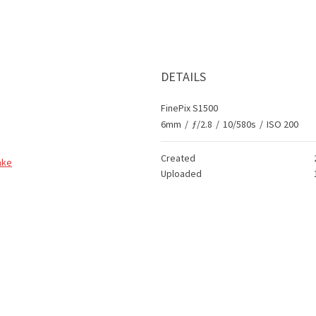
DETAILS
FinePix S1500
6mm
/
ƒ/2.8
/
10/580s
/
ISO 200
Created
ake
Uploaded