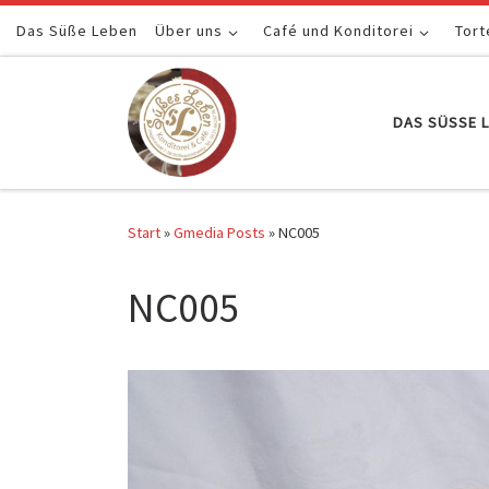
Das Süße Leben
Zum Inhalt springen
Über uns
Café und Konditorei
Tort
DAS SÜSSE L
Start
»
Gmedia Posts
»
NC005
NC005