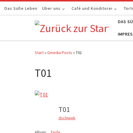
Das Süße Leben
Zum Inhalt springen
Über uns
Café und Konditorei
Tort
DAS SÜ
IMPRE
Start
»
Gmedia Posts
»
T01
T01
T01
dschiwek
Album:
Taufe