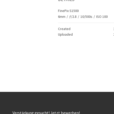
FinePix S1500
6mm
/
ƒ/2.8
/
10/500s
/
ISO 100
Created
Uploaded
Verstärkung gesucht! Jetzt bewerben!