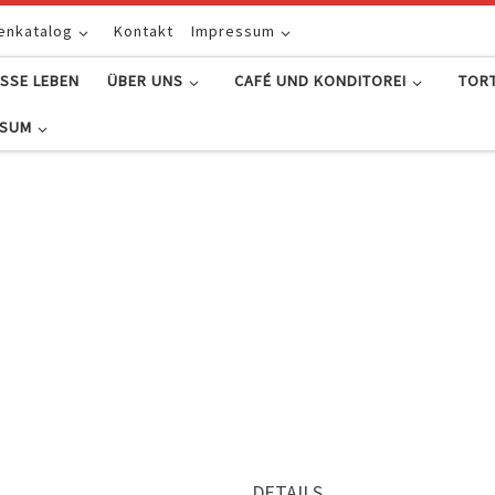
enkatalog
Kontakt
Impressum
SSE LEBEN
ÜBER UNS
CAFÉ UND KONDITOREI
TOR
SSUM
DETAILS