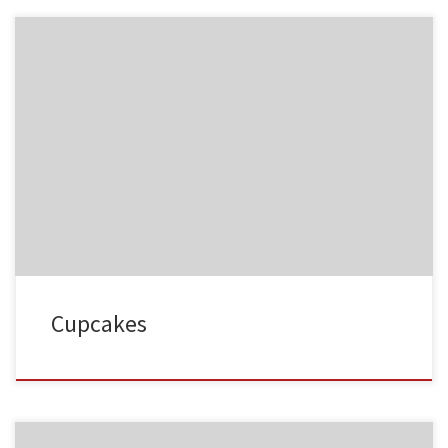
NC015
HA023
NC016
HA024
Cupcakes