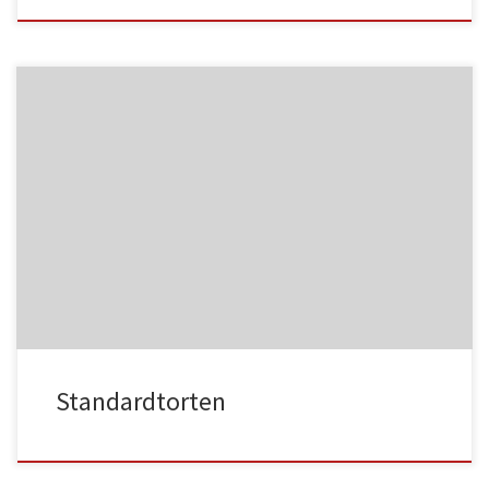
NC013
HA021
NC014
HA022
Standardtorten