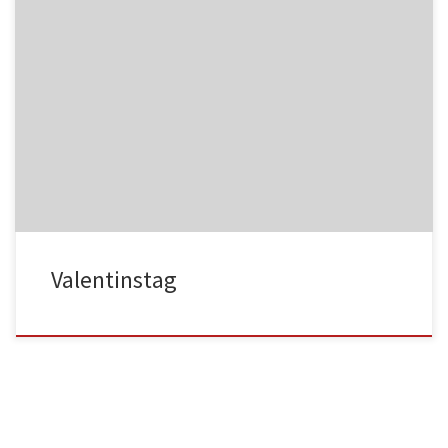
NC017
HA025
NC018
HA026
Valentinstag
HA027