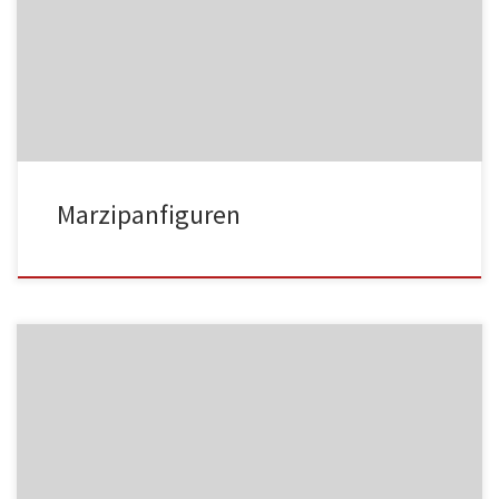
MF01
Marzipanfiguren
MF02