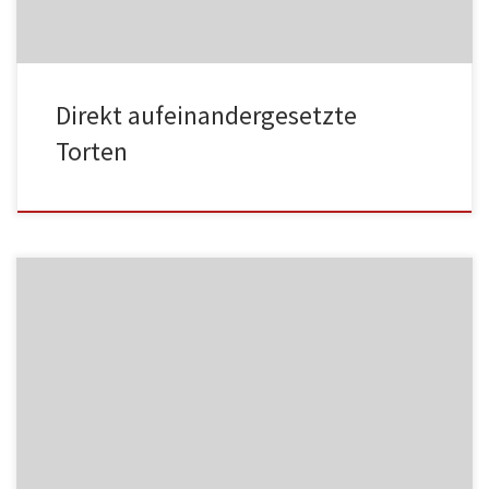
Direkt aufeinandergesetzte
Torten
MF06
NC004
HA002
MF07
NC005
HA003