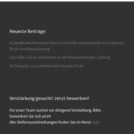
Neueste Beiträge
Baskettballweltmeister Dennis Schröder unterschreibt im Goldenen
HA028
Buch von Braunschweig
Das Süße Leben erschienen in der Braunschweiger Zeitung
Ihr Fahrplan zur perfekten (Hochzeits-)Torte
Verstärkung gesucht! Jetzt bewerben!
HA029
Für unser Team suchen wir dringend Verstärkung. Bitte
bewerben Sie sich jetzt!
Alle Stellenausschreibungen finden Sie im Menü
Jobs