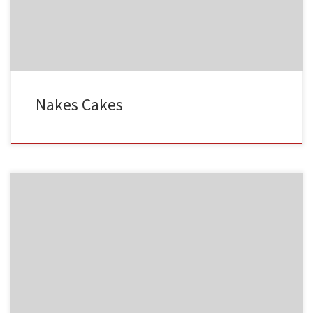
MF03
NC001
Nakes Cakes
MF04
NC002
MF05
NC003
HA001