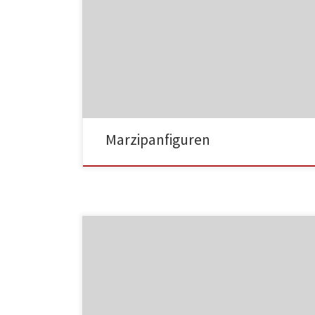
MF01
Marzipanfiguren
MF02