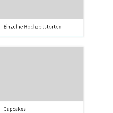
HA003
Einzelne Hochzeitstorten
HA004
Cupcakes