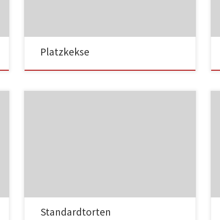
NC003
Platzkekse
NC004
Standardtorten