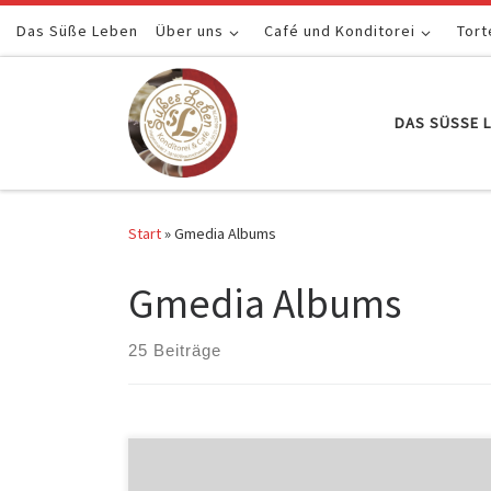
Das Süße Leben
Zum Inhalt springen
Über uns
Café und Konditorei
Tort
DAS SÜSSE L
Start
»
Gmedia Albums
Gmedia Albums
25 Beiträge