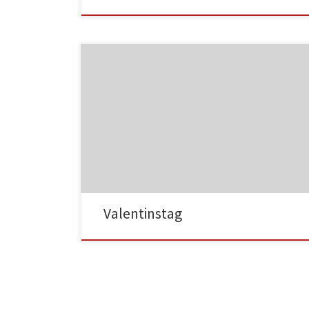
MF05
MF06
Valentinstag
MF07