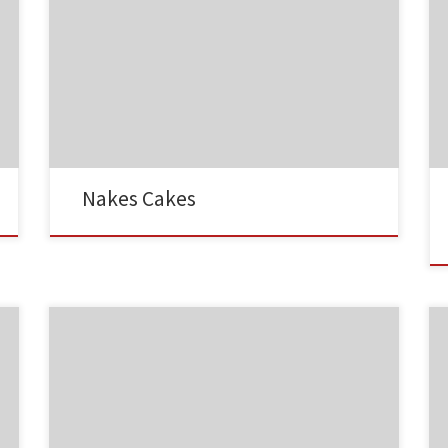
NC001
Nakes Cakes
NC002