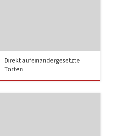
HA001
Direkt aufeinandergesetzte
Torten
HA002