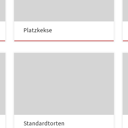
NC003
Platzkekse
NC004
Standardtorten