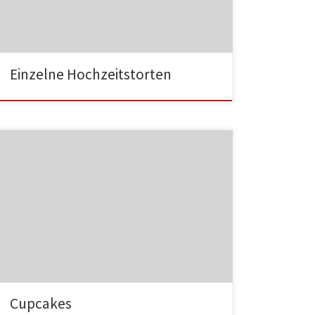
HA003
Einzelne Hochzeitstorten
HA004
Cupcakes