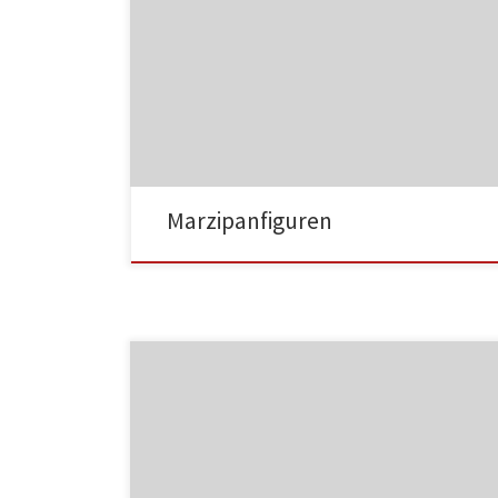
MF01
Marzipanfiguren
MF02