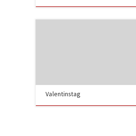
MF05
MF06
Valentinstag
MF07