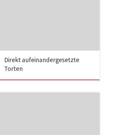
HA001
Direkt aufeinandergesetzte
Torten
HA002