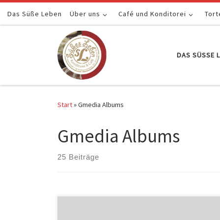
Das Süße Leben
Zum Inhalt springen
Über uns
Café und Konditorei
Tort
DAS SÜSSE L
Start
»
Gmedia Albums
Gmedia Albums
25 Beiträge