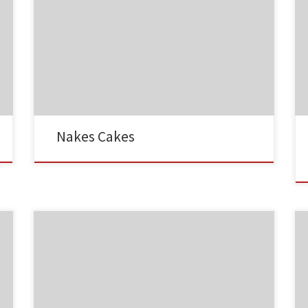
NC001
Nakes Cakes
NC002