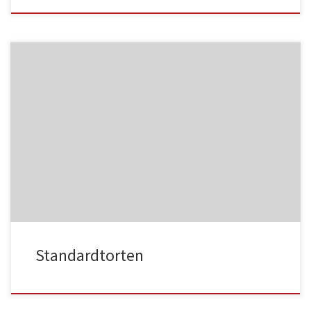
NC013
HA021
NC014
HA022
Standardtorten