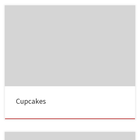
NC015
HA023
NC016
HA024
Cupcakes