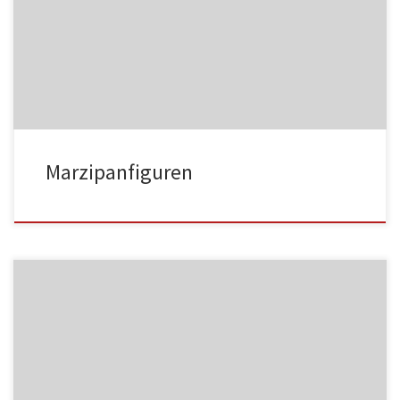
MF01
Marzipanfiguren
MF02