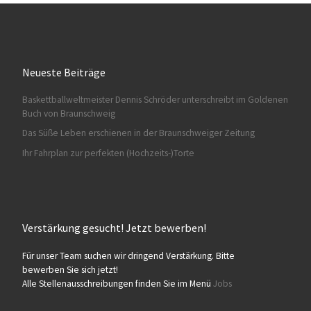
Neueste Beiträge
Baskettballweltmeister Dennis Schröder unterschreibt im Goldenen
HA028
Buch von Braunschweig
Das Süße Leben erschienen in der Braunschweiger Zeitung
Ihr Fahrplan zur perfekten (Hochzeits-)Torte
Verstärkung gesucht! Jetzt bewerben!
HA029
Für unser Team suchen wir dringend Verstärkung. Bitte
bewerben Sie sich jetzt!
Alle Stellenausschreibungen finden Sie im Menü
Jobs