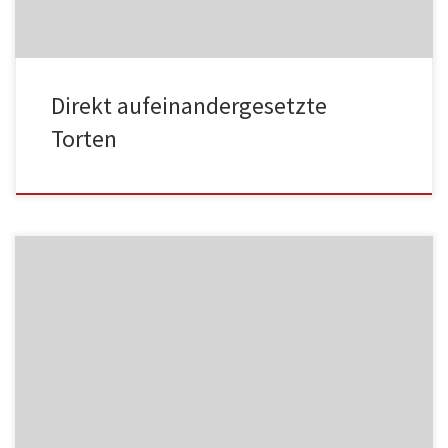
Direkt aufeinandergesetzte
Torten
MF06
NC004
HA002
MF07
NC005
HA003