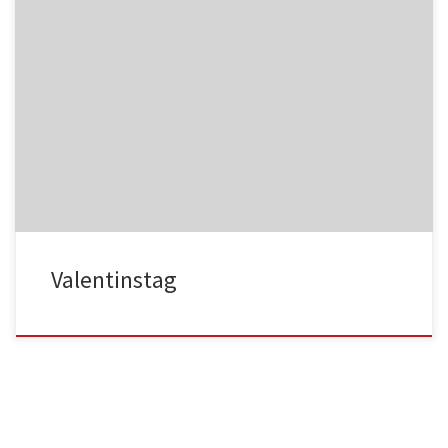
NC017
HA025
NC018
HA026
Valentinstag
HA027