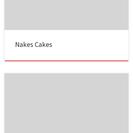
MF03
NC001
Nakes Cakes
MF04
NC002
MF05
NC003
HA001