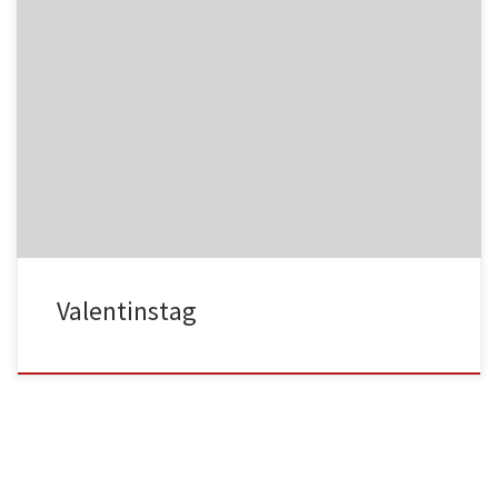
NC017
HA025
NC018
HA026
Valentinstag
HA027