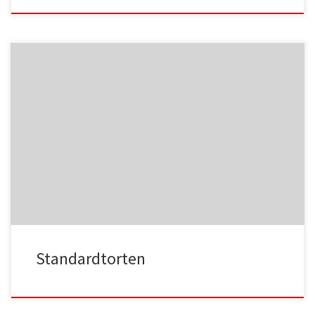
NC013
HA021
NC014
HA022
Standardtorten