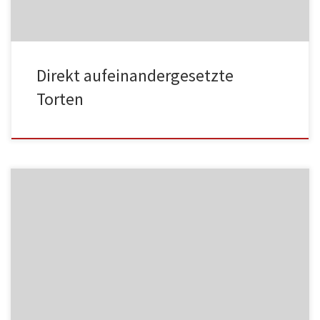
Direkt aufeinandergesetzte
Torten
MF06
NC004
HA002
MF07
NC005
HA003