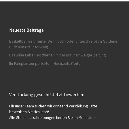
Neueste Beiträge
Baskettballweltmeister Dennis Schröder unterschreibt im Goldenen
HA028
Buch von Braunschweig
Das Süße Leben erschienen in der Braunschweiger Zeitung
Ihr Fahrplan zur perfekten (Hochzeits-)Torte
Verstärkung gesucht! Jetzt bewerben!
HA029
Für unser Team suchen wir dringend Verstärkung. Bitte
bewerben Sie sich jetzt!
Alle Stellenausschreibungen finden Sie im Menü
Jobs