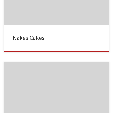
MF03
NC001
Nakes Cakes
MF04
NC002
MF05
NC003
HA001