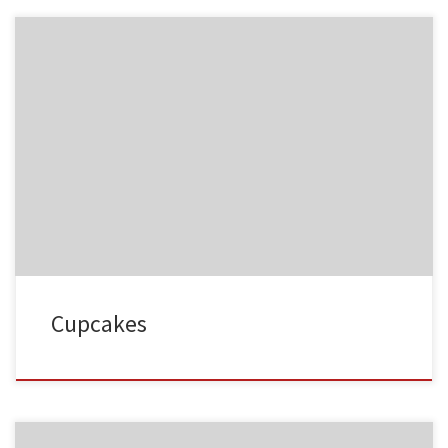
NC015
HA023
NC016
HA024
Cupcakes