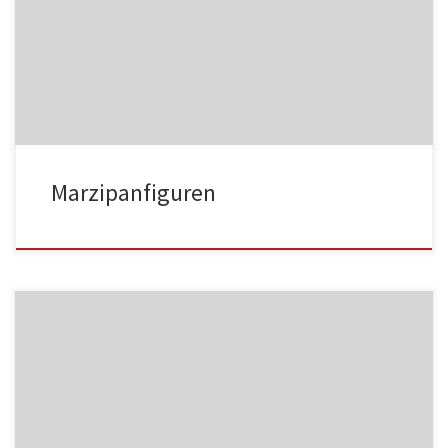
MF01
Marzipanfiguren
MF02