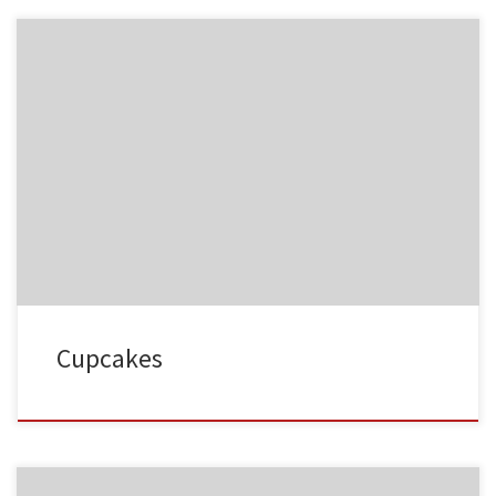
NC015
HA023
NC016
HA024
Cupcakes