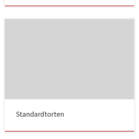
NC013
HA021
NC014
HA022
Standardtorten