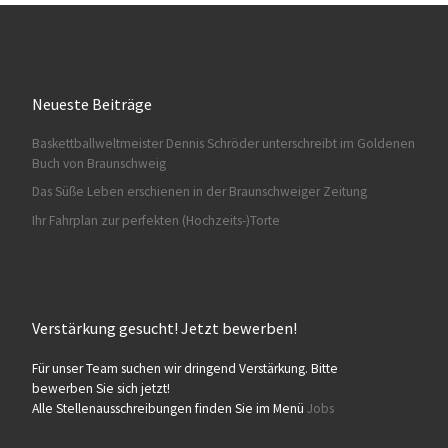
Neueste Beiträge
Baskettballweltmeister Dennis Schröder unterschreibt im Goldenen
HA028
Buch von Braunschweig
Das Süße Leben erschienen in der Braunschweiger Zeitung
Ihr Fahrplan zur perfekten (Hochzeits-)Torte
Verstärkung gesucht! Jetzt bewerben!
HA029
Für unser Team suchen wir dringend Verstärkung. Bitte
bewerben Sie sich jetzt!
Alle Stellenausschreibungen finden Sie im Menü
Jobs