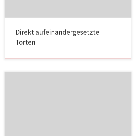
Direkt aufeinandergesetzte
Torten
MF06
NC004
HA002
MF07
NC005
HA003