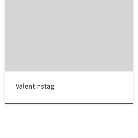
NC017
HA025
NC018
HA026
Valentinstag
HA027