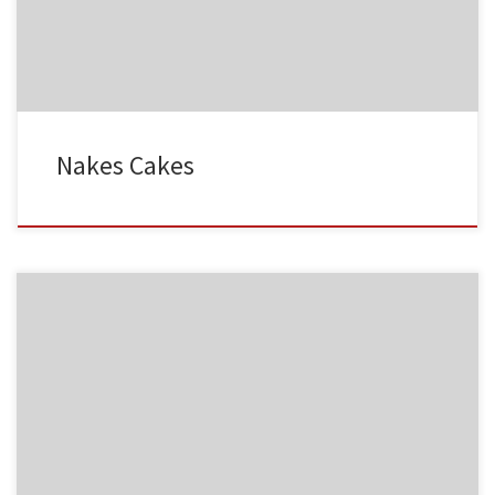
MF03
NC001
Nakes Cakes
MF04
NC002
MF05
NC003
HA001