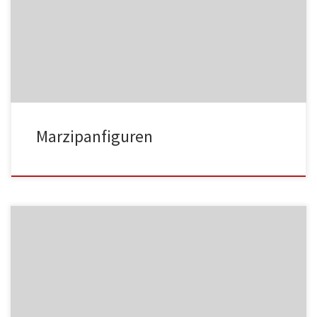
MF01
Marzipanfiguren
MF02