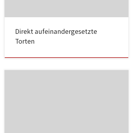
Direkt aufeinandergesetzte
Torten
MF06
NC004
HA002
MF07
NC005
HA003