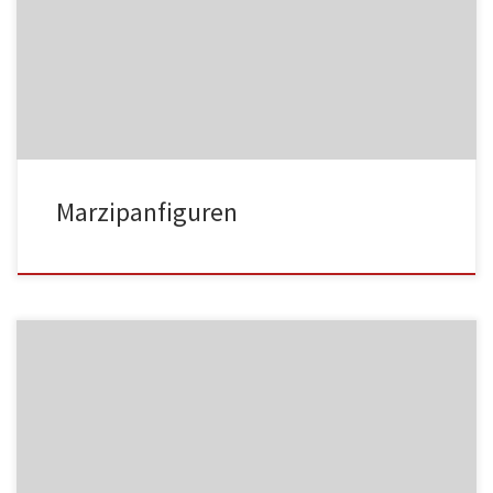
MF01
Marzipanfiguren
MF02