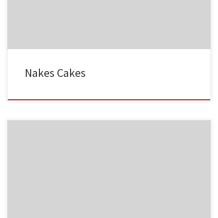
MF03
NC001
Nakes Cakes
MF04
NC002
MF05
NC003
HA001