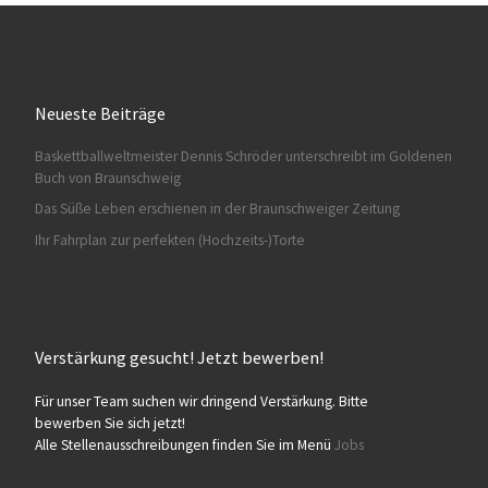
Neueste Beiträge
Baskettballweltmeister Dennis Schröder unterschreibt im Goldenen
HA028
Buch von Braunschweig
Das Süße Leben erschienen in der Braunschweiger Zeitung
Ihr Fahrplan zur perfekten (Hochzeits-)Torte
Verstärkung gesucht! Jetzt bewerben!
HA029
Für unser Team suchen wir dringend Verstärkung. Bitte
bewerben Sie sich jetzt!
Alle Stellenausschreibungen finden Sie im Menü
Jobs