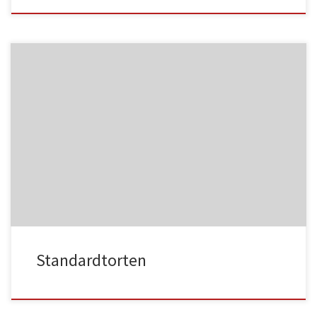
NC013
HA021
NC014
HA022
Standardtorten