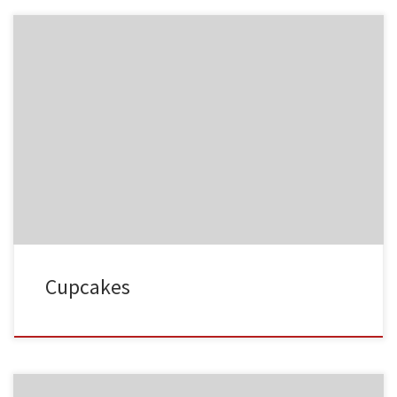
NC015
HA023
NC016
HA024
Cupcakes