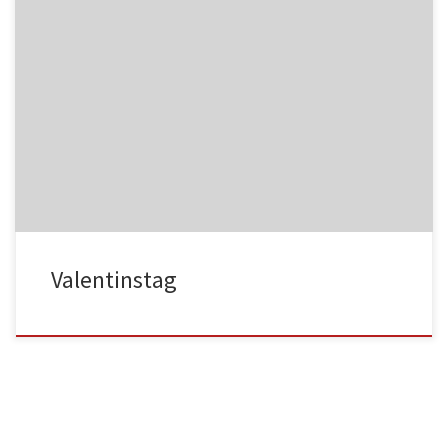
NC017
HA025
NC018
HA026
Valentinstag
HA027