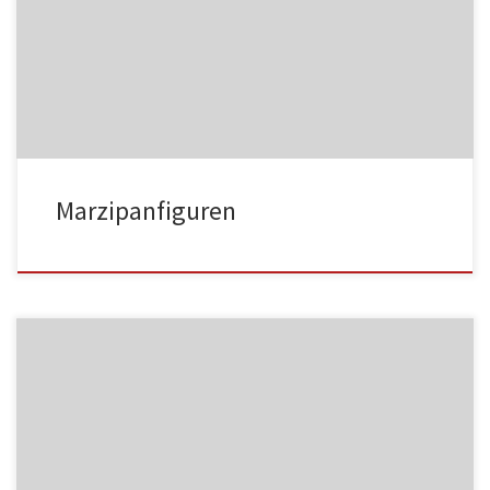
MF01
Marzipanfiguren
MF02