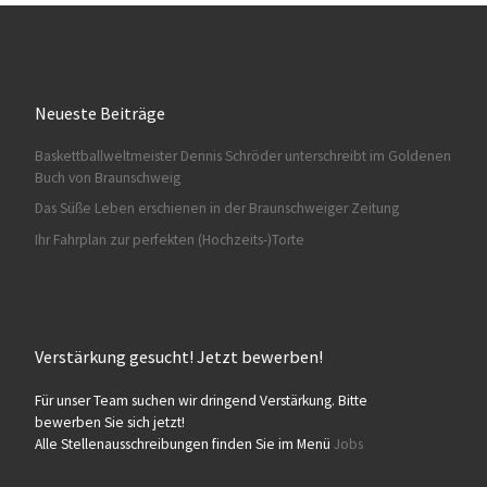
Neueste Beiträge
Baskettballweltmeister Dennis Schröder unterschreibt im Goldenen
HA028
Buch von Braunschweig
Das Süße Leben erschienen in der Braunschweiger Zeitung
Ihr Fahrplan zur perfekten (Hochzeits-)Torte
Verstärkung gesucht! Jetzt bewerben!
HA029
Für unser Team suchen wir dringend Verstärkung. Bitte
bewerben Sie sich jetzt!
Alle Stellenausschreibungen finden Sie im Menü
Jobs