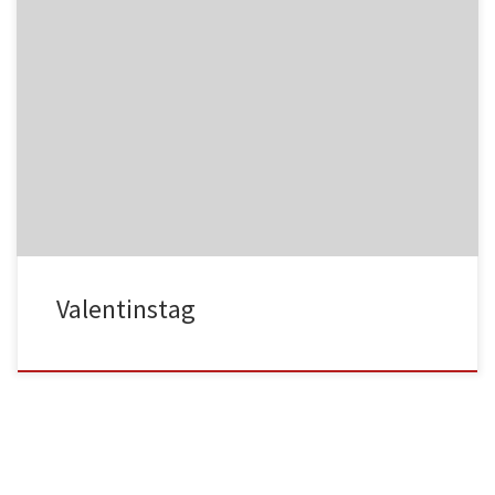
NC017
HA025
NC018
HA026
Valentinstag
HA027