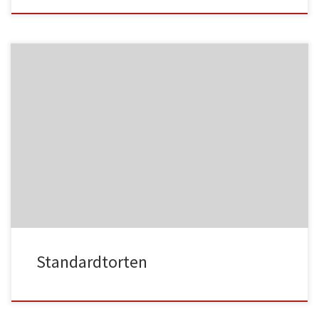
NC013
HA021
NC014
HA022
Standardtorten