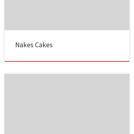
MF03
NC001
Nakes Cakes
MF04
NC002
MF05
NC003
HA001