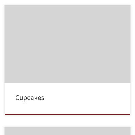
NC015
HA023
NC016
HA024
Cupcakes