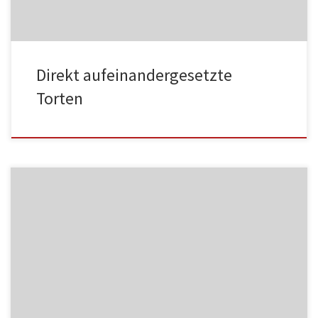
Direkt aufeinandergesetzte
Torten
MF06
NC004
HA002
MF07
NC005
HA003