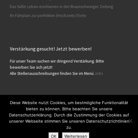
Das Süße Leben erschienen in der Braunschweiger Zeitung
Ihr Fahrplan zur perfekten (Hochzeits-)Torte
Verstärkung gesucht! Jetzt bewerben!
Für unser Team suchen wir dringend Verstärkung. Bitte
bewerben Sie sich jetzt!
Alle Stellenausschreibungen finden Sie im Menü
Jobs
Diese Website nutzt Cookies, um bestmögliche Funktionalität
bieten zu können. Bitte beachten Sie unsere
© 2026
Konditorei Süßes Leben
– Alle Rechte vorbehalten
Datenschutzerklärung. Durch die Zustimmung der Cookies auf
Präsentiert von
WP
– Entworfen mit dem
Customizr-Theme
unserer Webseite stimmen Sie unseren Datenschutzrichtlinien
zu.
OK
Weiterlesen