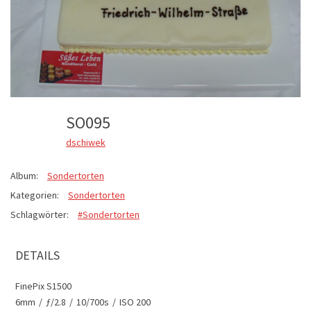
SO095
dschiwek
Album:
Sondertorten
Kategorien:
Sondertorten
Schlagwörter:
#Sondertorten
DETAILS
FinePix S1500
6mm
/
ƒ/2.8
/
10/700s
/
ISO 200