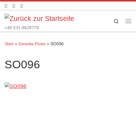
Zum Inhalt springen
Search
Me
+49 531-8628778
Start
»
Gmedia Posts
»
SO096
SO096