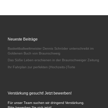
Neueste Beiträge
Baskettballweltmeister Dennis Schröder unterschreibt im
Goldenen Buch von Braunschweig
Das Süße Leben erschienen in der Braunschweiger Zeitung
Ihr Fahrplan zur perfekten (Hochzeits-)Torte
Verstärkung gesucht! Jetzt bewerben!
Für unser Team suchen wir dringend Verstärkung.
Bitte bewerben Sie sich jetzt!