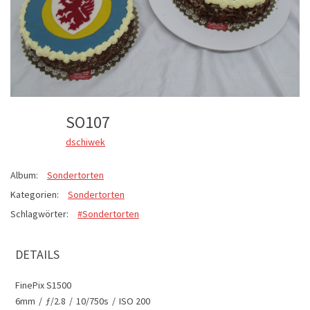
SO107
dschiwek
Album:
Sondertorten
Kategorien:
Sondertorten
Schlagwörter:
#Sondertorten
DETAILS
FinePix S1500
6mm
/
ƒ/2.8
/
10/750s
/
ISO 200