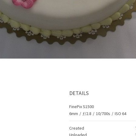
DETAILS
FinePix S1500
6mm
/
ƒ/2.8
/
10/700s
/
ISO 64
Created
Uploaded