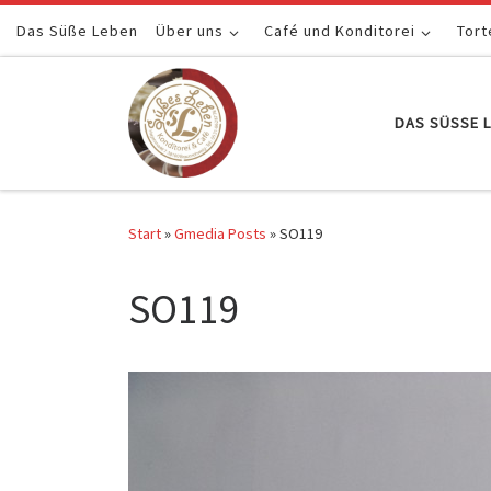
Das Süße Leben
Zum Inhalt springen
Über uns
Café und Konditorei
Tort
DAS SÜSSE L
Start
»
Gmedia Posts
»
SO119
SO119