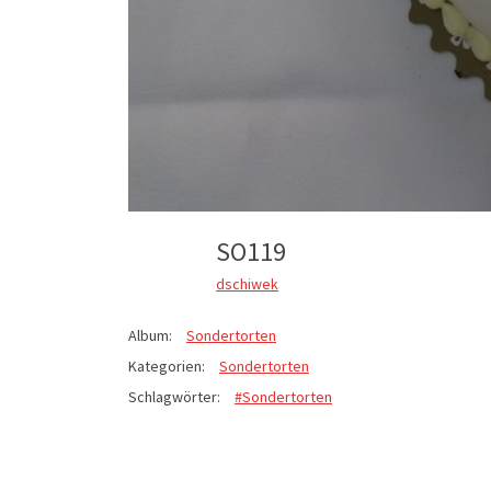
SO119
dschiwek
Album:
Sondertorten
Kategorien:
Sondertorten
Schlagwörter:
#Sondertorten