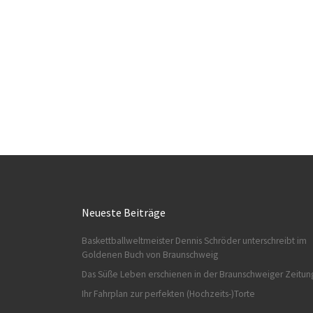
Neueste Beiträge
Baskettballweltmeister Dennis Schröder unterschreibt im
Goldenen Buch von Braunschweig
Das Süße Leben erschienen in der Braunschweiger Zeitun
Ihr Fahrplan zur perfekten (Hochzeits-)Torte