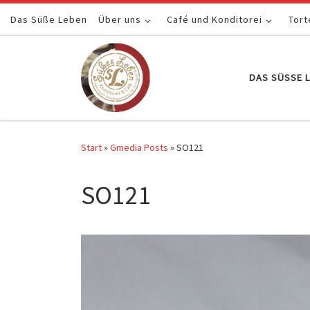
Das Süße Leben
Zum Inhalt springen
Über uns
Café und Konditorei
Tort
DAS SÜSSE L
Start
»
Gmedia Posts
»
SO121
SO121