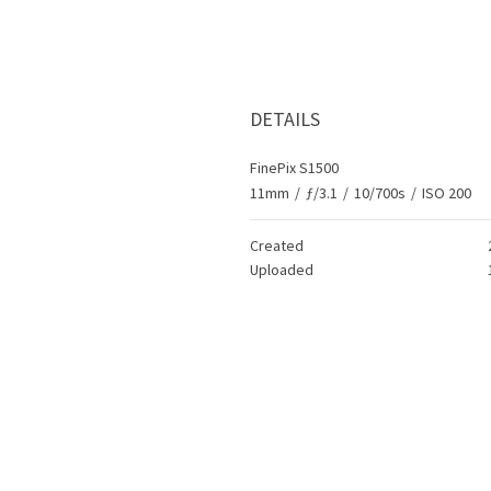
DETAILS
FinePix S1500
11mm
/
ƒ/3.1
/
10/700s
/
ISO 200
Created
Uploaded