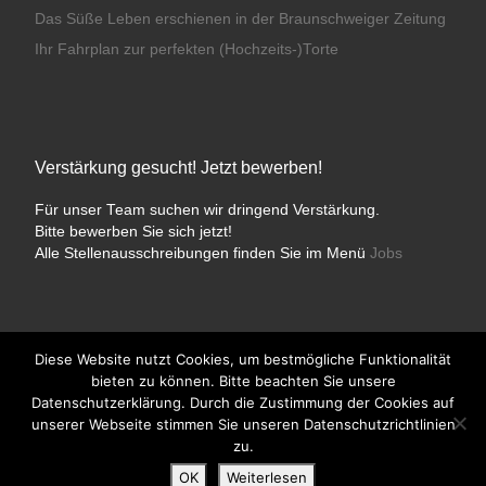
Das Süße Leben erschienen in der Braunschweiger Zeitung
Ihr Fahrplan zur perfekten (Hochzeits-)Torte
Verstärkung gesucht! Jetzt bewerben!
Für unser Team suchen wir dringend Verstärkung.
Bitte bewerben Sie sich jetzt!
Alle Stellenausschreibungen finden Sie im Menü
Jobs
Diese Website nutzt Cookies, um bestmögliche Funktionalität
bieten zu können. Bitte beachten Sie unsere
© 2026
Konditorei Süßes Leben
– Alle Rechte vorbehalten
Datenschutzerklärung. Durch die Zustimmung der Cookies auf
Präsentiert von
WP
– Entworfen mit dem
Customizr-Theme
unserer Webseite stimmen Sie unseren Datenschutzrichtlinien
zu.
OK
Weiterlesen