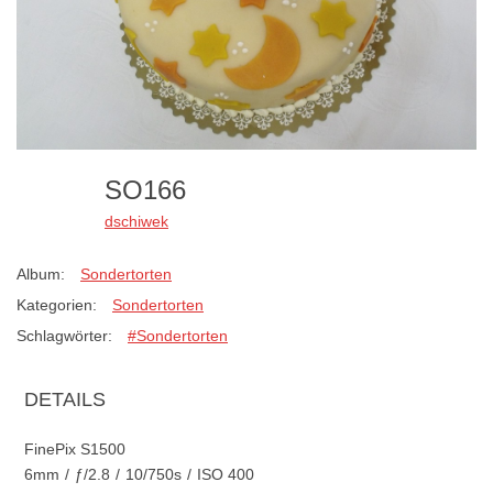
SO166
dschiwek
Album:
Sondertorten
Kategorien:
Sondertorten
Schlagwörter:
#Sondertorten
DETAILS
FinePix S1500
6mm
/
ƒ/2.8
/
10/750s
/
ISO 400