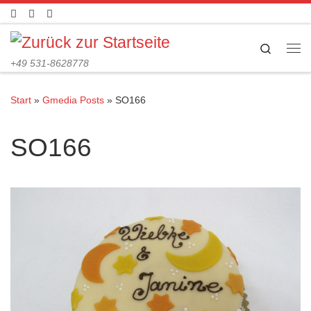
Zum Inhalt springen
Search
Me
+49 531-8628778
Start
»
Gmedia Posts
»
SO166
SO166