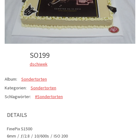
SO199
dschiwek
Album:
Sondertorten
Kategorien:
Sondertorten
Schlagwörter:
#Sondertorten
DETAILS
FinePix S1500
6mm
/
ƒ/2.8
/
10/600s
/
ISO 200