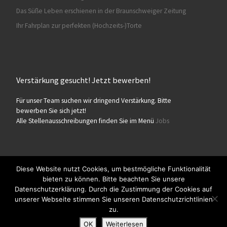
Das Süße Leben erschienen in der Braunschweiger Zeitung
Ihr Fahrplan zur perfekten (Hochzeits-)Torte
Verstärkung gesucht! Jetzt bewerben!
Für unser Team suchen wir dringend Verstärkung. Bitte
bewerben Sie sich jetzt!
Alle Stellenausschreibungen finden Sie im Menü
Jobs
Diese Website nutzt Cookies, um bestmögliche Funktionalität
bieten zu können. Bitte beachten Sie unsere
© 2026
Konditorei Süßes Leben
– Alle Rechte vorbehalten
Datenschutzerklärung. Durch die Zustimmung der Cookies auf
Präsentiert von
WP
– Entworfen mit dem
Customizr-Theme
unserer Webseite stimmen Sie unseren Datenschutzrichtlinien
zu.
OK
Weiterlesen