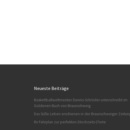
Neueste Beiträge
Baskettballweltmeister Dennis Schröder unterschreibt im
Goldenen Buch von Braunschweig
Das Süße Leben erschienen in der Braunschweiger Zeitun
Ihr Fahrplan zur perfekten (Hochzeits-)Torte