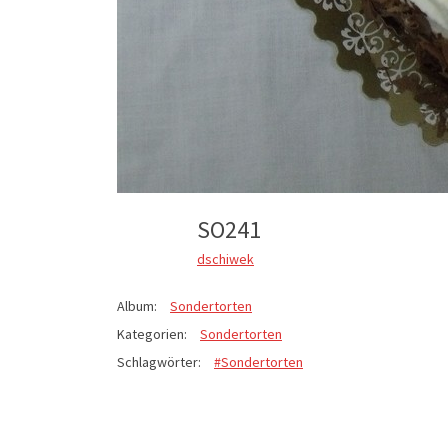
SO241
dschiwek
Album:
Sondertorten
Kategorien:
Sondertorten
Schlagwörter:
#Sondertorten