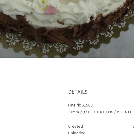
DETAILS
FinePix S1500
11mm
/
ƒ/3.1
/
10/1000s
/
ISO 400
Created
Uploaded