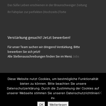
Das Süße Leben erschienen in der Braunschweiger Zeitung
Ihr Fahrplan zur perfekten (Hochzeits-)Torte
Verstärkung gesucht! Jetzt bewerben!
Für unser Team suchen wir dringend Verstärkung. Bitte
bewerben Sie sich jetzt!
Alle Stellenausschreibungen finden Sie im Menü
Jobs
Diese Website nutzt Cookies, um bestmögliche Funktionalität
bieten zu können. Bitte beachten Sie unsere
© 2026
Konditorei Süßes Leben
– Alle Rechte vorbehalten
Datenschutzerklärung. Durch die Zustimmung der Cookies auf
Präsentiert von
WP
– Entworfen mit dem
Customizr-Theme
unserer Webseite stimmen Sie unseren Datenschutzrichtlinien
zu.
OK
Weiterlesen