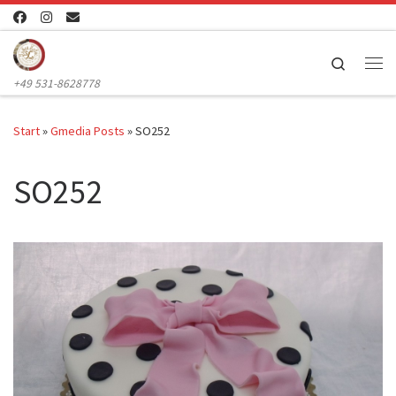
Zum Inhalt springen
Search
Me
+49 531-8628778
Start
»
Gmedia Posts
»
SO252
SO252