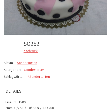
SO252
dschiwek
Album:
Sondertorten
Kategorien:
Sondertorten
Schlagwörter:
#Sondertorten
DETAILS
FinePix S1500
6mm
/
ƒ/2.8
/
10/700s
/
ISO 200