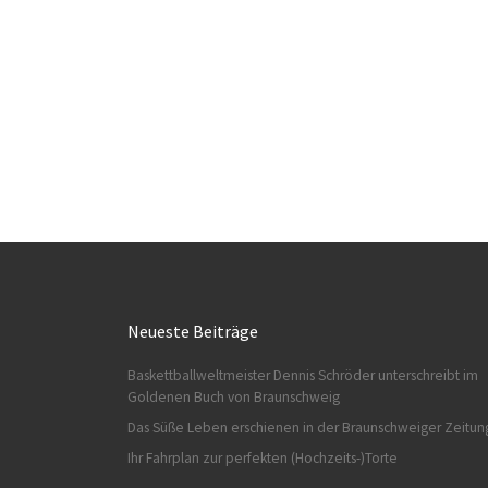
Neueste Beiträge
Baskettballweltmeister Dennis Schröder unterschreibt im
Goldenen Buch von Braunschweig
Das Süße Leben erschienen in der Braunschweiger Zeitun
Ihr Fahrplan zur perfekten (Hochzeits-)Torte