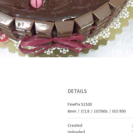
DETAILS
FinePix S1500
6mm
/
ƒ/2.8
/
10/560s
/
ISO 800
Created
Uploaded