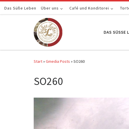
Das Süße Leben
Zum Inhalt springen
Über uns
Café und Konditorei
Tort
DAS SÜSSE L
Start
»
Gmedia Posts
»
SO260
SO260