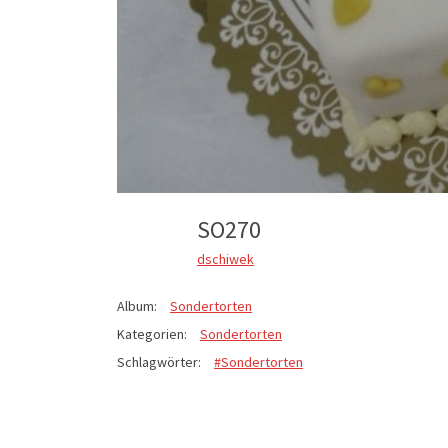
SO270
dschiwek
Album:
Sondertorten
Kategorien:
Sondertorten
Schlagwörter:
#Sondertorten