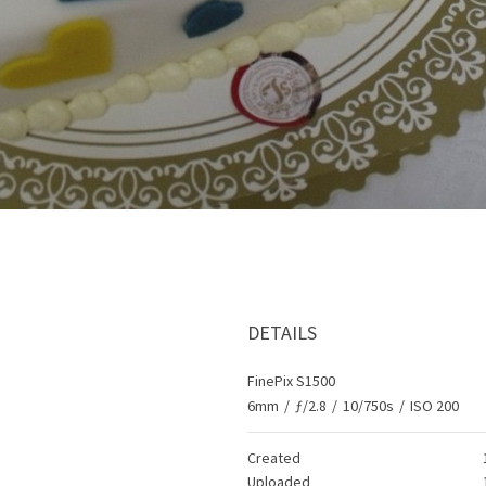
DETAILS
FinePix S1500
6mm
/
ƒ/2.8
/
10/750s
/
ISO 200
Created
Uploaded