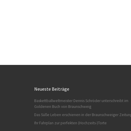
Neueste Beiträge
Baskettballweltmeister Dennis Schröder unterschreibt im
Goldenen Buch von Braunschweig
Das Süße Leben erschienen in der Braunschweiger Zeitun
Ihr Fahrplan zur perfekten (Hochzeits-)Torte