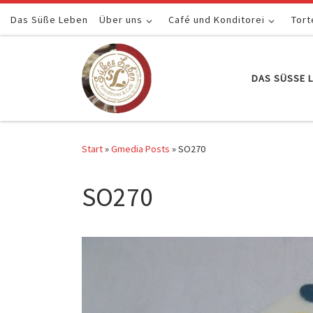
Das Süße Leben
Zum Inhalt springen
Über uns
Café und Konditorei
Tort
DAS SÜSSE L
Start
»
Gmedia Posts
»
SO270
SO270