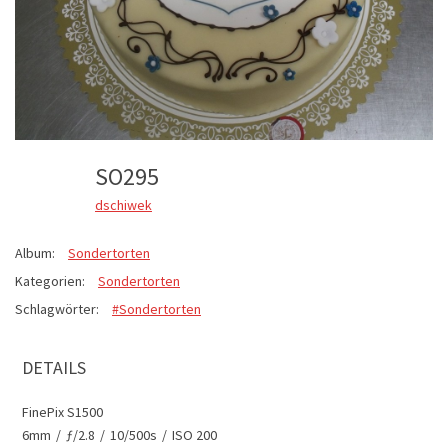
SO295
dschiwek
Album:
Sondertorten
Kategorien:
Sondertorten
Schlagwörter:
#Sondertorten
DETAILS
FinePix S1500
6mm
/
ƒ/2.8
/
10/500s
/
ISO 200