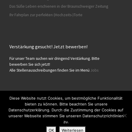
Das Süße Leben erschienen in der Braunschweiger Zeitung
Ihr Fahrplan zur perfekten (Hochzeits-)Torte
Verstärkung gesucht! Jetzt bewerben!
Für unser Team suchen wir dringend Verstärkung. Bitte
bewerben Sie sich jetzt!
Alle Stellenausschreibungen finden Sie im Menü
Jobs
Diese Website nutzt Cookies, um bestmögliche Funktionalität
bieten zu können. Bitte beachten Sie unsere
© 2026
Konditorei Süßes Leben
– Alle Rechte vorbehalten
Datenschutzerklärung. Durch die Zustimmung der Cookies auf
Präsentiert von
WP
– Entworfen mit dem
Customizr-Theme
unserer Webseite stimmen Sie unseren Datenschutzrichtlinien
zu.
OK
Weiterlesen