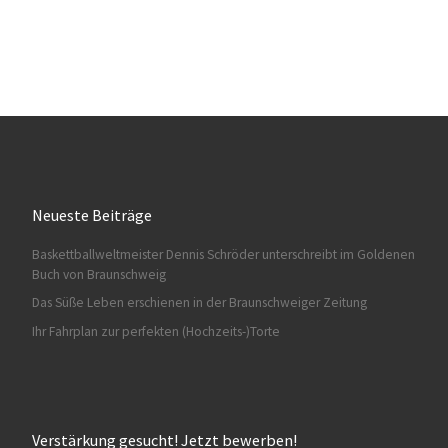
Neueste Beiträge
Baskettballweltmeister Dennis Schröder unterschreibt im Goldenen
Buch von Braunschweig
Das Süße Leben erschienen in der Braunschweiger Zeitung
Ihr Fahrplan zur perfekten (Hochzeits-)Torte
Verstärkung gesucht! Jetzt bewerben!