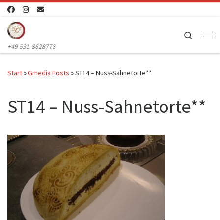
Zum Inhalt springen
Search
Me
+49 531-8628778
Start
»
Gmedia Posts
»
ST14 – Nuss-Sahnetorte**
ST14 – Nuss-Sahnetorte**