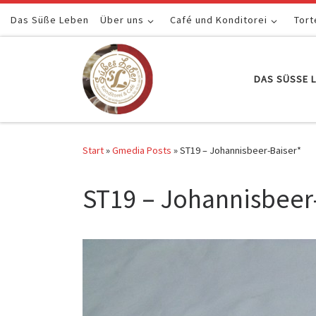
Das Süße Leben
Zum Inhalt springen
Über uns
Café und Konditorei
Tort
DAS SÜSSE L
Start
»
Gmedia Posts
»
ST19 – Johannisbeer-Baiser*
ST19 – Johannisbeer