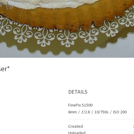
ser*
DETAILS
FinePix S1500
6mm
/
ƒ/2.8
/
10/750s
/
ISO 200
Created
Uploaded