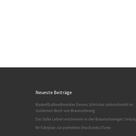
Neueste Beiträge
Baskettballweltmeister Dennis Schröder unterschreibt im
Goldenen Buch von Braunschweig
Das Süße Leben erschienen in der Braunschweiger Zeitun
Ihr Fahrplan zur perfekten (Hochzeits-)Torte