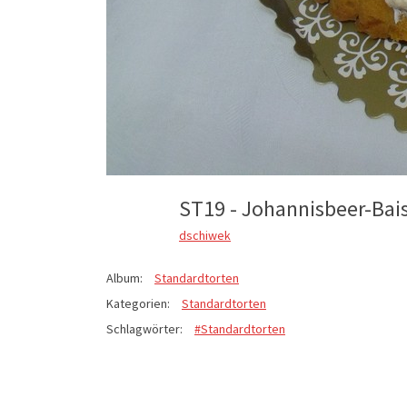
ST19 - Johannisbeer-Bai
dschiwek
Album:
Standardtorten
Kategorien:
Standardtorten
Schlagwörter:
#Standardtorten